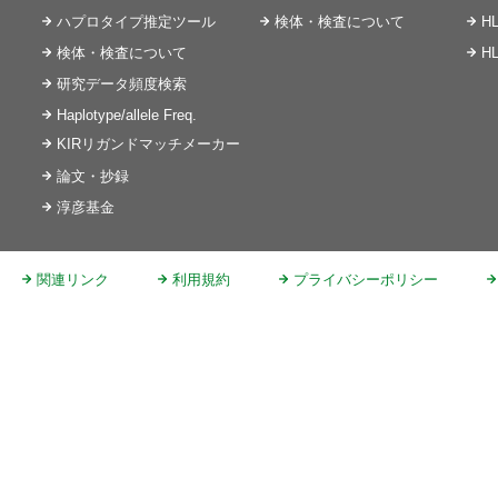
ハプロタイプ推定ツール
検体・検査について
H
検体・検査について
H
研究データ頻度検索
Haplotype/allele Freq.
KIRリガンドマッチメーカー
論文・抄録
淳彦基金
関連リンク
利用規約
プライバシーポリシー