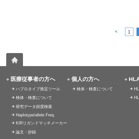
<
1
医療従事者の方へ
個人の方へ
HL
ハプロタイプ推定ツール
検体・検査について
H
検体・検査について
H
研究データ頻度検索
Haplotype/allele Freq.
KIRリガンドマッチメーカー
論文・抄録